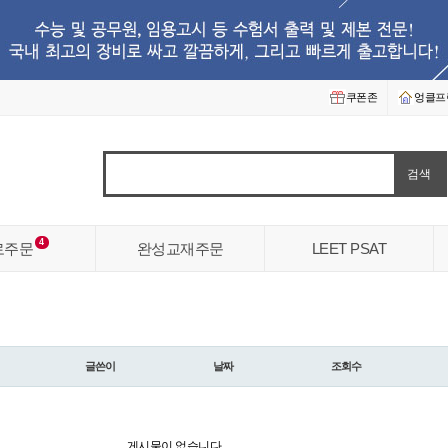
쿠폰존
엉클프
4
로주문
완성교재주문
LEET PSAT
글쓴이
날짜
조회수
게시물이 없습니다.