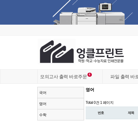
4
모의고사 출력 바로주문
파일 출력 바
영어
국어
Total 0건
1 페이지
영어
번호
제목
수학