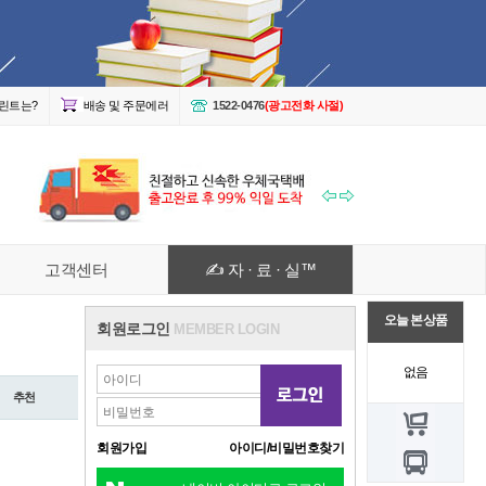
린트는?
배송 및 주문에러
1522-0476
(광고전화 사절)
고객센터
✍ 자 · 료 · 실™
오늘 본 상품
회원로그인
MEMBER LOGIN
없음
추천
회원가입
아이디/비밀번호찾기