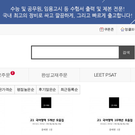
쿠폰존
엉클프
2
로주문
완성교재주문
LEET PSAT
은가격순
평점높은순
후기많은순
최근등록순