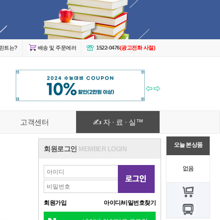
린트는?
배송 및 주문에러
1522-0476
(광고전화 사절)
고객센터
✍ 자 · 료 · 실™
오늘 본 상품
회원로그인
MEMBER LOGIN
없음
회원가입
아이디/비밀번호찾기