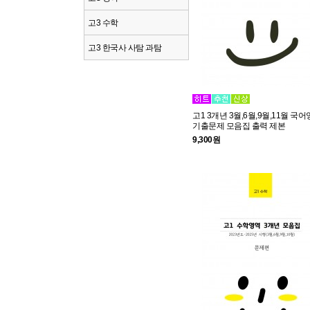
고3 수학
고3 한국사 사탐 과탐
고1 3개년 3월,6월,9월,11월 국
기출문제 모음집 출력 제본
9,300원