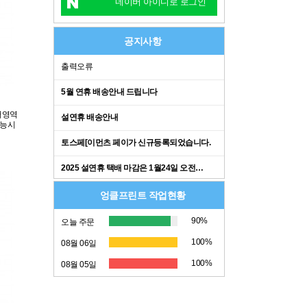
네이버 아이디로 로그인
공지사항
출력오류
5월 연휴 배송안내 드립니다
국어영역
설연휴 배송안내
수능시
토스페[이먼츠 페이가 신규등록되었습니다.
2025 설연휴 택배 마감은 1월24일 오전…
엉클프린트 작업현황
90%
오늘 주문
100%
08월 06일
100%
08월 05일