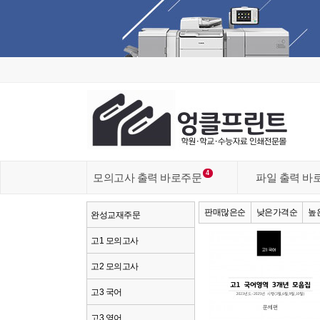
4
모의고사 출력 바로주문
파일 출력 바
판매많은순
낮은가격순
높
완성교재주문
고1 모의고사
고2 모의고사
고3 국어
고3 영어